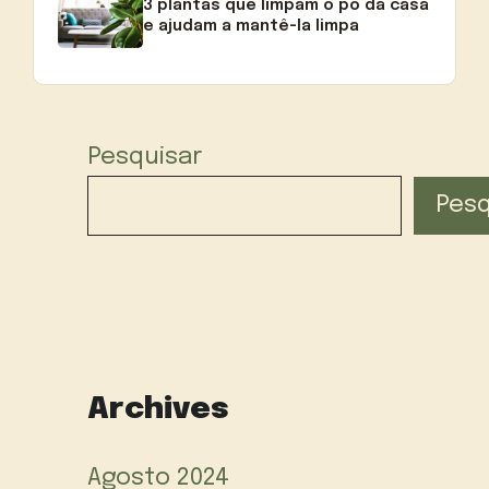
3 plantas que limpam o pó da casa
e ajudam a mantê-la limpa
Pesquisar
Pesq
Archives
Agosto 2024