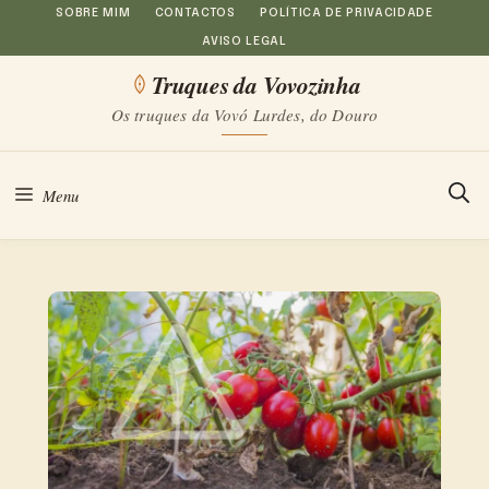
Saltar
SOBRE MIM
CONTACTOS
POLÍTICA DE PRIVACIDADE
AVISO LEGAL
para
Truques da Vovozinha
o
Os truques da Vovó Lurdes, do Douro
conteúdo
Menu