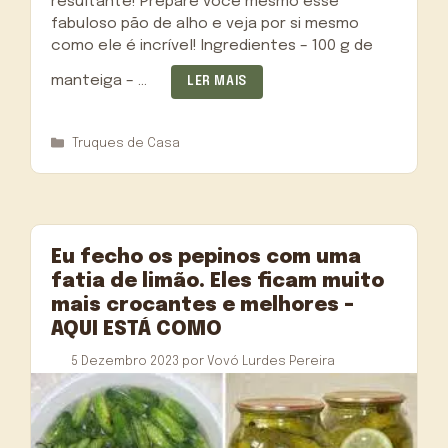
resultante! Prepare você mesmo esse
fabuloso pão de alho e veja por si mesmo
como ele é incrível! Ingredientes – 100 g de
manteiga – …
LER MAIS
Categorias
Truques de Casa
Eu fecho os pepinos com uma
fatia de limão. Eles ficam muito
mais crocantes e melhores –
AQUI ESTÁ COMO
5 Dezembro 2023
por
Vovó Lurdes Pereira