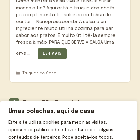
Como manter a salsa viva e fazê-la durar
meses a fio? Aqui está o truque dos chefs
para implementá-lo. salsinha na tábua de
cortar – Nanopress.com.br A salsa é um
ingrediente muito útil na cozinha para dar
sabor aos pratos. É muito útil tê-la sempre
fresca à mão. PARA QUE SERVE A SALSA Uma
erva …
LER MAIS
Categorias
Truques de Casa
Página
Página
Página
1
2
…
59
Seguinte
→
Umas bolachas, aqui de casa
Este site utiliza cookies para medir as visitas,
apresentar publicidade e fazer funcionar alguns
conteúdos de terceiros. Pode aceitá-los todos,