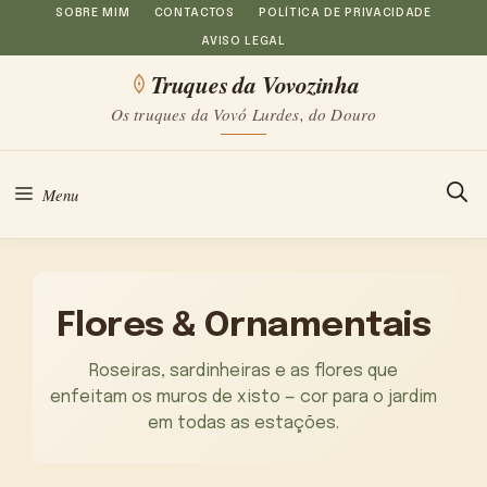
Saltar
SOBRE MIM
CONTACTOS
POLÍTICA DE PRIVACIDADE
AVISO LEGAL
para
Truques da Vovozinha
o
Os truques da Vovó Lurdes, do Douro
conteúdo
Menu
Flores & Ornamentais
Roseiras, sardinheiras e as flores que
enfeitam os muros de xisto — cor para o jardim
em todas as estações.