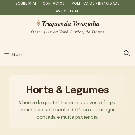
Saltar
SOBRE MIM
CONTACTOS
POLÍTICA DE PRIVACIDADE
AVISO LEGAL
para
Truques da Vovozinha
o
Os truques da Vovó Lurdes, do Douro
conteúdo
Menu
Horta & Legumes
A horta do quintal: tomate, couves e feijão
criados ao sol quente do Douro, com água
contada e muita paciência.