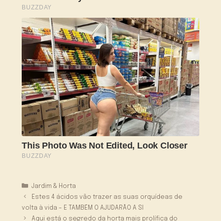
Categorias
Jardim & Horta
Estes 4 ácidos vão trazer as suas orquídeas de
volta à vida – E TAMBÉM O AJUDARÃO A SI
Aqui está o segredo da horta mais prolífica do