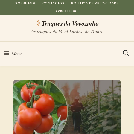
Saltar
SOBRE MIM
CONTACTOS
POLÍTICA DE PRIVACIDADE
AVISO LEGAL
para
Truques da Vovozinha
o
Os truques da Vovó Lurdes, do Douro
conteúdo
Menu