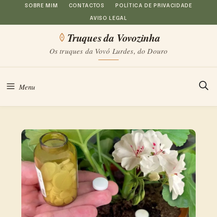
Saltar
SOBRE MIM
CONTACTOS
POLÍTICA DE PRIVACIDADE
AVISO LEGAL
para
Truques da Vovozinha
o
Os truques da Vovó Lurdes, do Douro
conteúdo
Menu