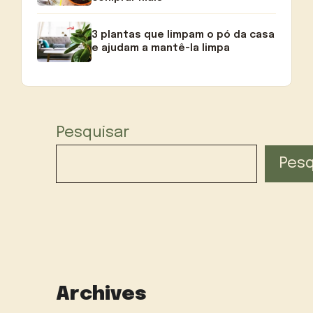
3 plantas que limpam o pó da casa
e ajudam a mantê-la limpa
Pesquisar
Pesq
Archives