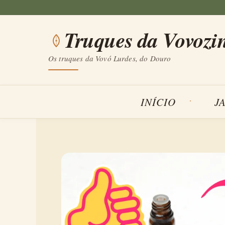
Saltar
para
Truques da Vovozi
o
conteúdo
Os truques da Vovó Lurdes, do Douro
INÍCIO
J