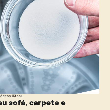
éditos: iStock
seu sofá, carpete e