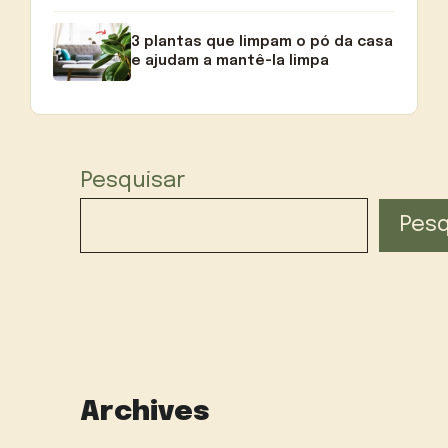
3 plantas que limpam o pó da casa
e ajudam a mantê-la limpa
Pesquisar
Pesq
Archives