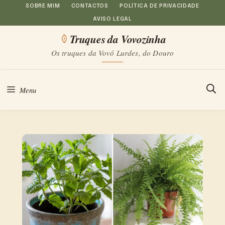
Saltar
SOBRE MIM
CONTACTOS
POLÍTICA DE PRIVACIDADE
AVISO LEGAL
para
Truques da Vovozinha
o
Os truques da Vovó Lurdes, do Douro
conteúdo
Menu