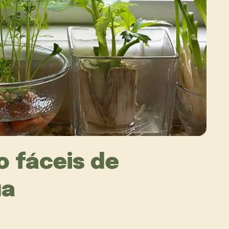
o fáceis de
ua