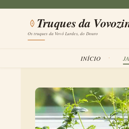
Saltar
para
Truques da Vovozi
o
conteúdo
Os truques da Vovó Lurdes, do Douro
INÍCIO
J