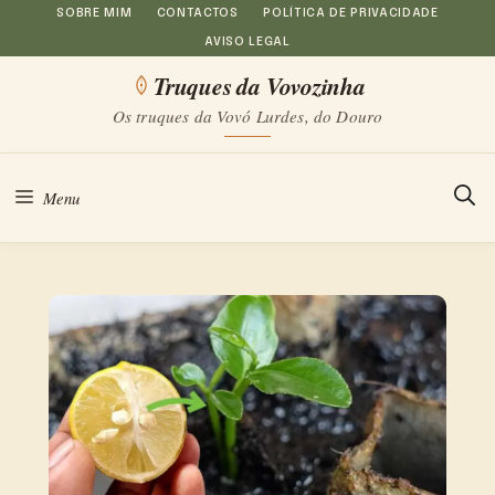
Saltar
SOBRE MIM
CONTACTOS
POLÍTICA DE PRIVACIDADE
AVISO LEGAL
para
Truques da Vovozinha
o
Os truques da Vovó Lurdes, do Douro
conteúdo
Menu