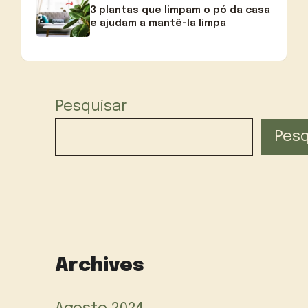
3 plantas que limpam o pó da casa
e ajudam a mantê-la limpa
Pesquisar
Pesq
Archives