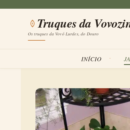
Saltar
para
Truques da Vovozi
o
conteúdo
Os truques da Vovó Lurdes, do Douro
INÍCIO
J