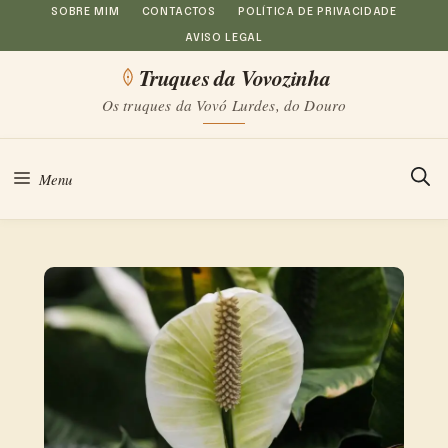
Saltar
SOBRE MIM
CONTACTOS
POLÍTICA DE PRIVACIDADE
AVISO LEGAL
para
Truques da Vovozinha
o
Os truques da Vovó Lurdes, do Douro
conteúdo
Menu