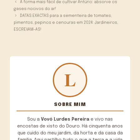
A forma mais fácil de cultivar Antúrio: absorve os
gases nocivos do ar!
DATAS EXACTAS para a sementeira de tomates,
pimentos, pepinos e cenouras em 2024: Jardineiros,
ESCREVAM-AS!
SOBRE MIM
Sou a
Vovó Lurdes Pereira
e vivo nas
encostas de xisto do Douro. Há cinquenta anos
que cuido do meu jardim, da horta e da casa da
família. Aqui partilho tudo o que a terra e a vida