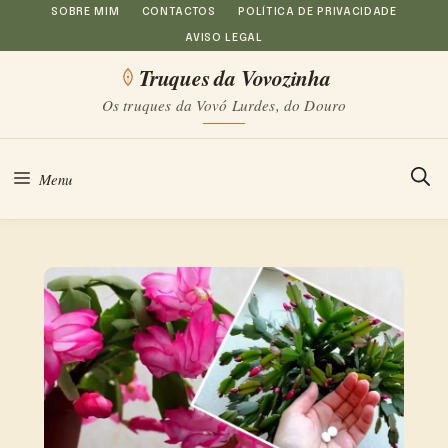
Saltar
SOBRE MIM
CONTACTOS
POLÍTICA DE PRIVACIDADE
AVISO LEGAL
para
Truques da Vovozinha
o
Os truques da Vovó Lurdes, do Douro
conteúdo
Menu