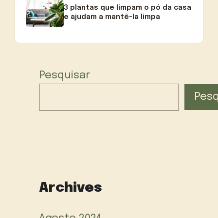
3 plantas que limpam o pó da casa
e ajudam a mantê-la limpa
Pesquisar
Pesq
Archives