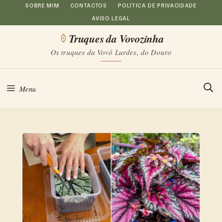
Saltar
SOBRE MIM
CONTACTOS
POLÍTICA DE PRIVACIDADE
AVISO LEGAL
para
Truques da Vovozinha
o
Os truques da Vovó Lurdes, do Douro
conteúdo
Menu