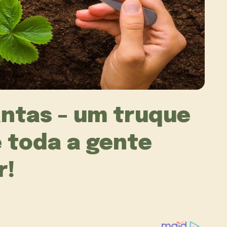
antas – um truque
 toda a gente
r!