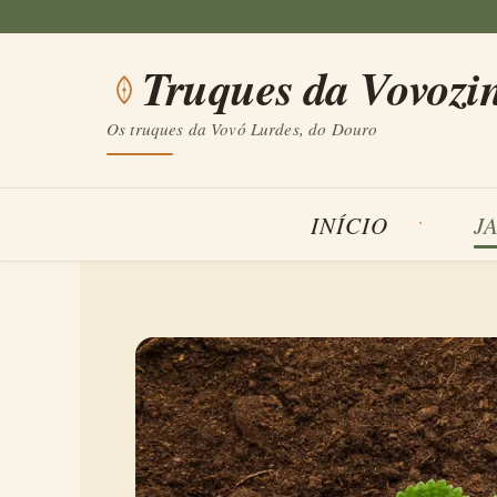
Saltar
para
Truques da Vovozi
o
conteúdo
Os truques da Vovó Lurdes, do Douro
INÍCIO
J