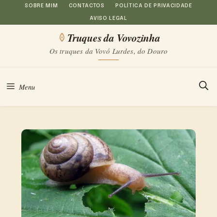
Saltar
SOBRE MIM
CONTACTOS
POLÍTICA DE PRIVACIDADE
AVISO LEGAL
para
Truques da Vovozinha
o
Os truques da Vovó Lurdes, do Douro
conteúdo
Menu