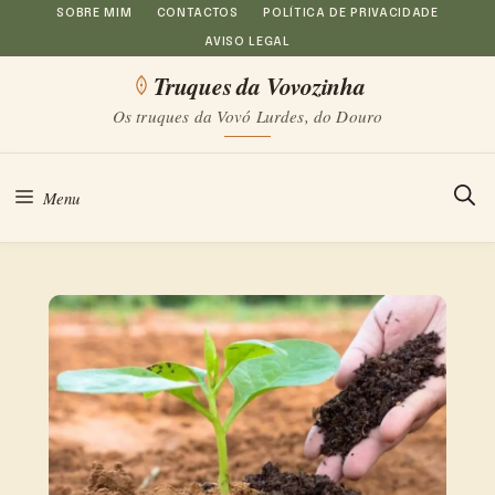
Saltar
SOBRE MIM
CONTACTOS
POLÍTICA DE PRIVACIDADE
AVISO LEGAL
para
Truques da Vovozinha
o
Os truques da Vovó Lurdes, do Douro
conteúdo
Menu