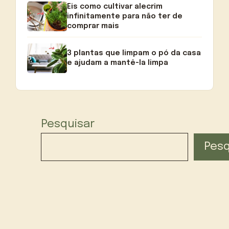
Eis como cultivar alecrim
infinitamente para não ter de
comprar mais
3 plantas que limpam o pó da casa
e ajudam a mantê-la limpa
Pesquisar
Pesq