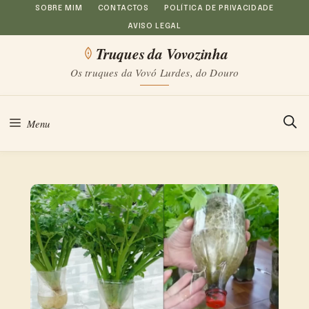
Saltar
SOBRE MIM
CONTACTOS
POLÍTICA DE PRIVACIDADE
AVISO LEGAL
para
Truques da Vovozinha
o
Os truques da Vovó Lurdes, do Douro
conteúdo
Menu