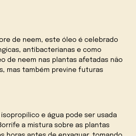
ore de neem, este óleo é celebrado
ngicas, antibacterianas e como
óleo de neem nas plantas afetadas não
as, mas também previne futuras
 isopropílico e água pode ser usada
 Borrife a mistura sobre as plantas
as horas antes de enxaguar, tomando