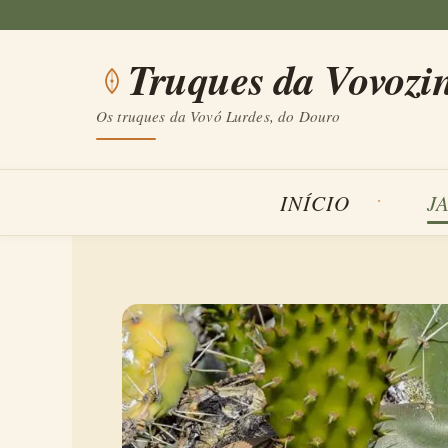
Saltar
para
Truques da Vovozi
o
conteúdo
Os truques da Vovó Lurdes, do Douro
INÍCIO
J