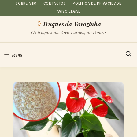
Saltar
SOBRE MIM
CONTACTOS
POLÍTICA DE PRIVACIDADE
AVISO LEGAL
para
Truques da Vovozinha
o
Os truques da Vovó Lurdes, do Douro
conteúdo
Menu