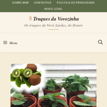
Saltar
SOBRE MIM
CONTACTOS
POLÍTICA DE PRIVACIDADE
AVISO LEGAL
para
Truques da Vovozinha
o
Os truques da Vovó Lurdes, do Douro
conteúdo
Menu