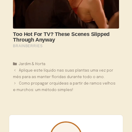
Categorias
Jardim & Horta
Aplique este líquido nas suas plantas uma vez por
mês para as manter floridas durante todo o ano.
Como propagar orquídeas a partir de ramos velhos
e murchos: um método simples!