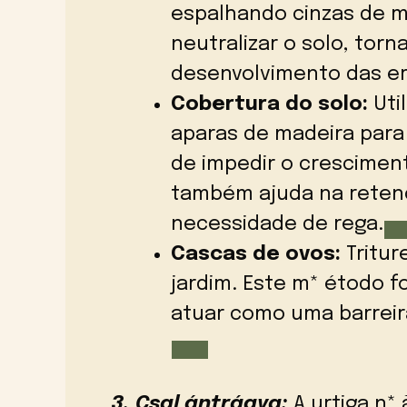
espalhando cinzas de m
neutralizar o solo, tor
desenvolvimento das er
Cobertura do solo:
Uti
aparas de madeira para 
de impedir o cresciment
também ajuda na reten
necessidade de rega.
Cascas de ovos:
Tritur
jardim. Este m* étodo f
atuar como uma barreira
3. Csal ántrágya:
A urtiga n*