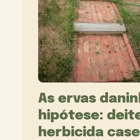
As ervas dani
hipótese: deit
herbicida casei