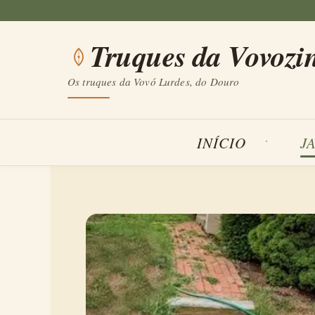
Saltar
para
Truques da Vovozi
o
conteúdo
Os truques da Vovó Lurdes, do Douro
INÍCIO
J