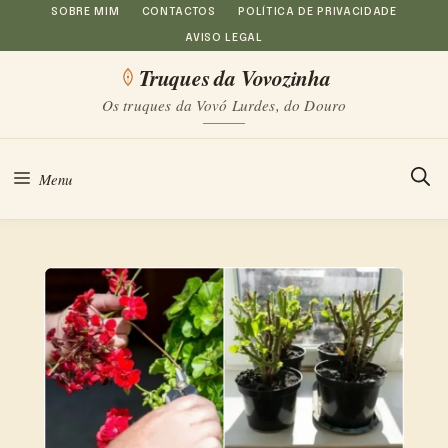
Saltar
SOBRE MIM
CONTACTOS
POLÍTICA DE PRIVACIDADE
AVISO LEGAL
para
Truques da Vovozinha
o
Os truques da Vovó Lurdes, do Douro
conteúdo
Menu