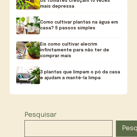
os tomates cresçam 10 vezes
mais depressa
Como cultivar plantas na água em
casa? 5 passos simples
Eis como cultivar alecrim
infinitamente para não ter de
comprar mais
3 plantas que limpam o pó da casa
e ajudam a mantê-la limpa
Pesquisar
Pesq