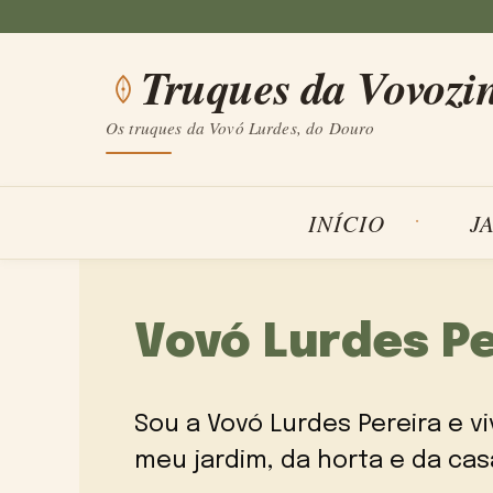
Saltar
para
Truques da Vovozi
o
conteúdo
Os truques da Vovó Lurdes, do Douro
INÍCIO
J
Vovó Lurdes Pe
Sou a Vovó Lurdes Pereira e v
meu jardim, da horta e da casa