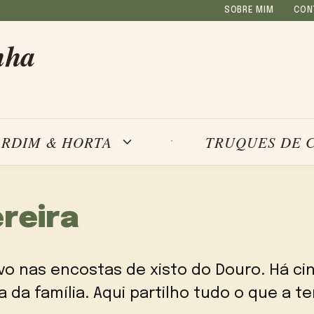
SOBRE MIM
CON
nha
ARDIM & HORTA
TRUQUES DE 
reira
ivo nas encostas de xisto do Douro. Há c
 da família. Aqui partilho tudo o que a t