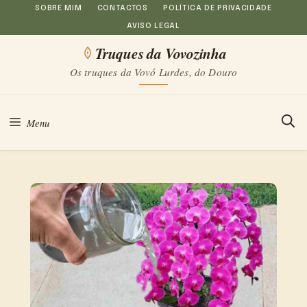
Saltar
SOBRE MIM
CONTACTOS
POLÍTICA DE PRIVACIDADE
AVISO LEGAL
para
Truques da Vovozinha
o
Os truques da Vovó Lurdes, do Douro
conteúdo
Menu