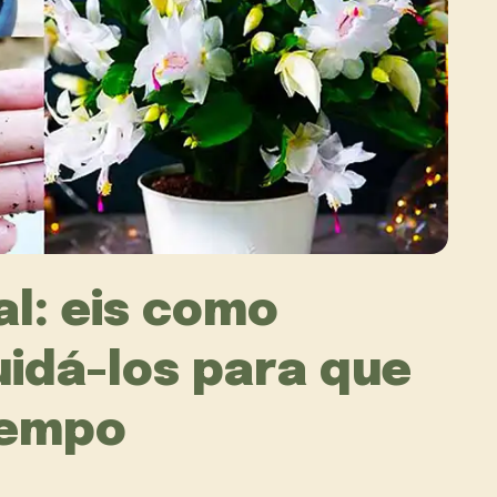
l: eis como
cuidá-los para que
tempo