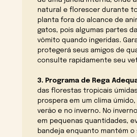
de uma janela interna, onde a
natural e florescer durante to
planta fora do alcance de an
gatos, pois algumas partes d
vômito quando ingeridas. Gar
protegerá seus amigos de qua
consulte rapidamente seu vet
3. Programa de Rega Adequa
das florestas tropicais úmida
prospera em um clima úmido,
verão e no inverno. No invern
em pequenas quantidades, ev
bandeja enquanto mantém o s