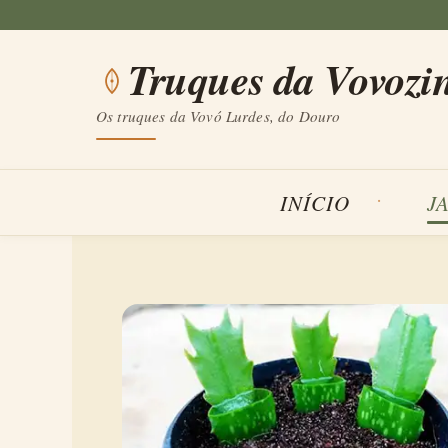
Saltar
para
Truques da Vovozi
o
conteúdo
Os truques da Vovó Lurdes, do Douro
INÍCIO
J