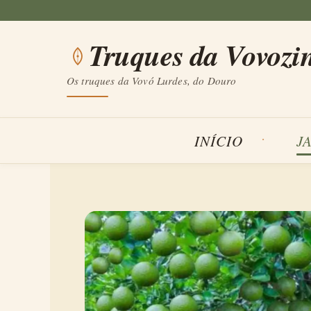
Saltar
para
Truques da Vovozi
o
conteúdo
Os truques da Vovó Lurdes, do Douro
INÍCIO
J