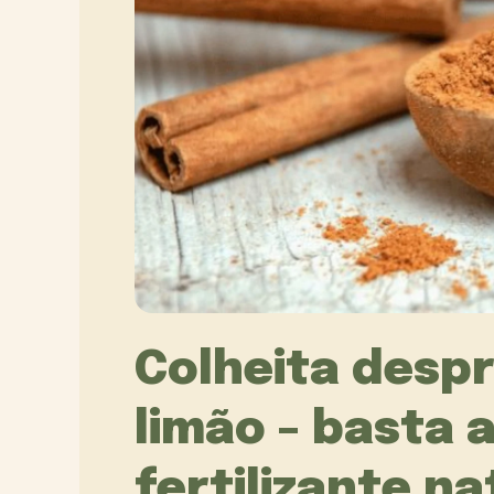
Colheita desp
limão – basta 
fertilizante na