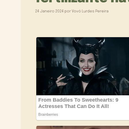
24 Janeiro 2024
por
Vovó Lurdes Pereira