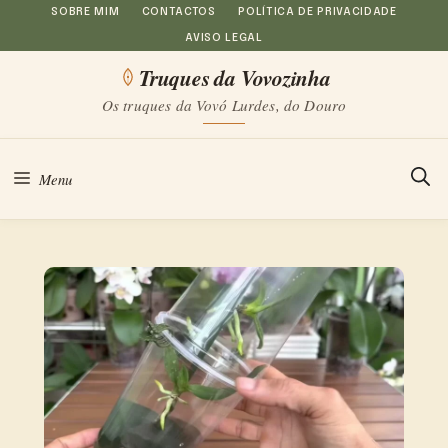
Saltar
SOBRE MIM
CONTACTOS
POLÍTICA DE PRIVACIDADE
AVISO LEGAL
para
Truques da Vovozinha
o
Os truques da Vovó Lurdes, do Douro
conteúdo
Menu