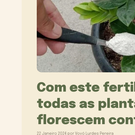
Com este ferti
todas as plant
florescem con
22 Janeiro 2024
por
Vovó Lurdes Pereira