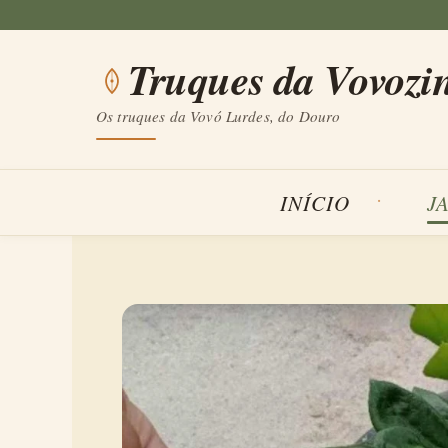
Saltar
para
Truques da Vovozi
o
conteúdo
Os truques da Vovó Lurdes, do Douro
INÍCIO
J