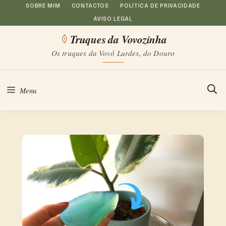
Saltar
SOBRE MIM
CONTACTOS
POLÍTICA DE PRIVACIDADE
AVISO LEGAL
para
Truques da Vovozinha
o
Os truques da Vovó Lurdes, do Douro
conteúdo
Menu