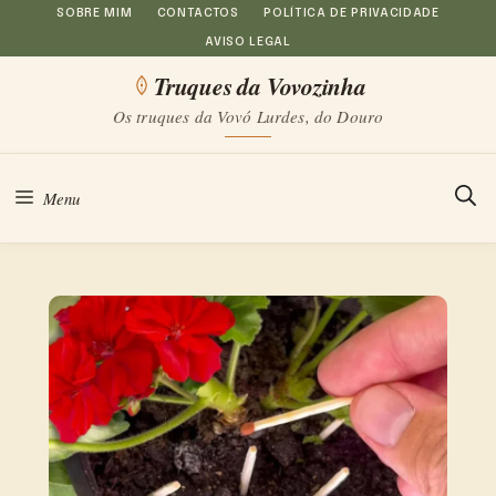
Saltar
SOBRE MIM
CONTACTOS
POLÍTICA DE PRIVACIDADE
AVISO LEGAL
para
Truques da Vovozinha
o
Os truques da Vovó Lurdes, do Douro
conteúdo
Menu