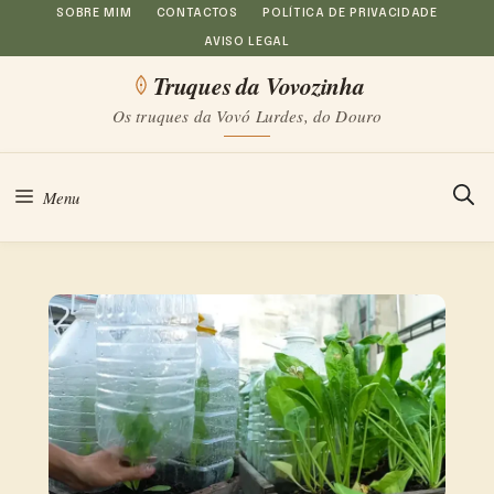
Saltar
SOBRE MIM
CONTACTOS
POLÍTICA DE PRIVACIDADE
AVISO LEGAL
para
Truques da Vovozinha
o
Os truques da Vovó Lurdes, do Douro
conteúdo
Menu