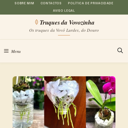
Saltar
SOBRE MIM
CONTACTOS
POLÍTICA DE PRIVACIDADE
AVISO LEGAL
para
Truques da Vovozinha
o
Os truques da Vovó Lurdes, do Douro
conteúdo
Menu