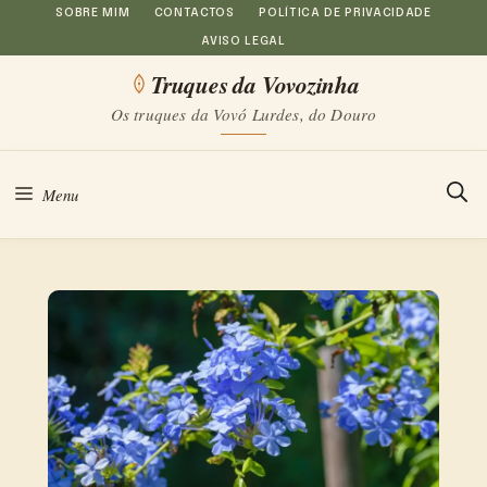
Saltar
SOBRE MIM
CONTACTOS
POLÍTICA DE PRIVACIDADE
AVISO LEGAL
para
Truques da Vovozinha
o
Os truques da Vovó Lurdes, do Douro
conteúdo
Menu