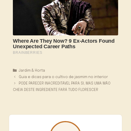
Categorias
Jardim & Horta
Guia e dicas para o cultivo de jasmim no interior
PODE PARECER INACREDITÁVEL PARA SI, MAS UMA MÃO
CHEIA DESTE INGREDIENTE FARÁ TUDO FLORESCER