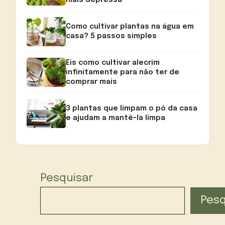
mais depressa
Como cultivar plantas na água em
casa? 5 passos simples
Eis como cultivar alecrim
infinitamente para não ter de
comprar mais
3 plantas que limpam o pó da casa
e ajudam a mantê-la limpa
Pesquisar
Pesq