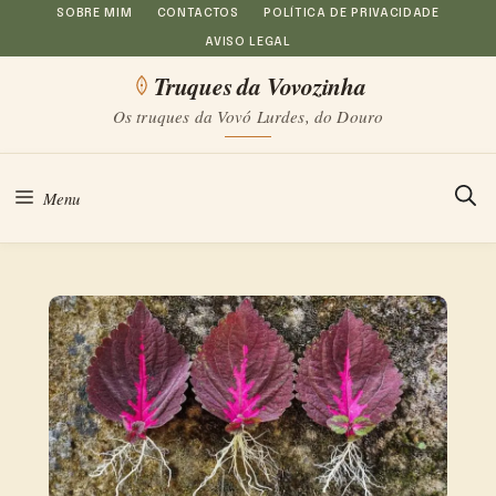
Saltar
SOBRE MIM
CONTACTOS
POLÍTICA DE PRIVACIDADE
AVISO LEGAL
para
Truques da Vovozinha
o
Os truques da Vovó Lurdes, do Douro
conteúdo
Menu