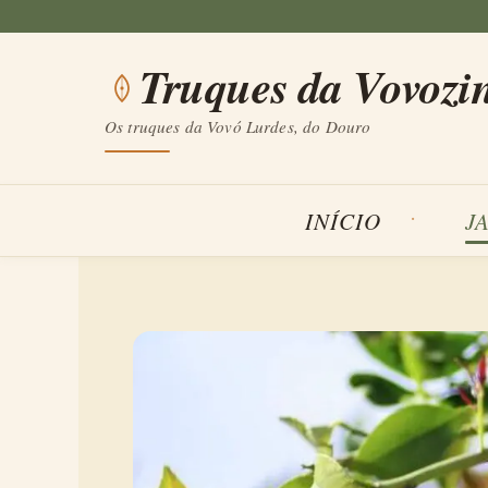
Saltar
para
Truques da Vovozi
o
conteúdo
Os truques da Vovó Lurdes, do Douro
INÍCIO
J