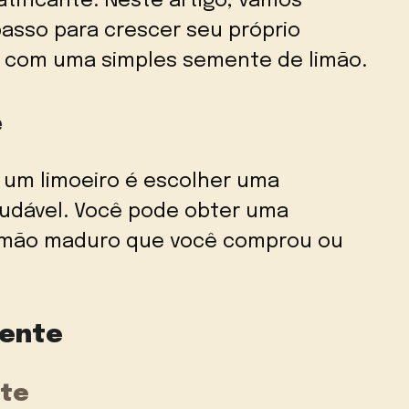
tificante. Neste artigo, vamos
passo para crescer seu próprio
 com uma simples semente de limão.
e
r um limoeiro é escolher uma
audável. Você pode obter uma
limão maduro que você comprou ou
mente
nte