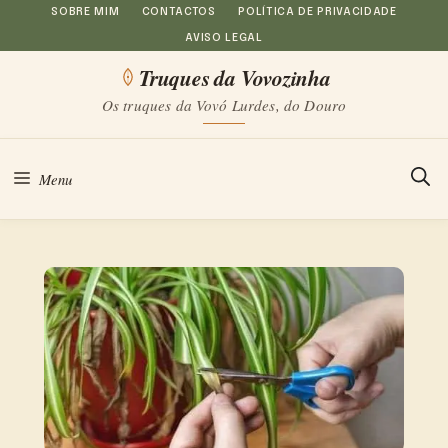
Saltar
SOBRE MIM
CONTACTOS
POLÍTICA DE PRIVACIDADE
AVISO LEGAL
para
Truques da Vovozinha
o
Os truques da Vovó Lurdes, do Douro
conteúdo
Menu