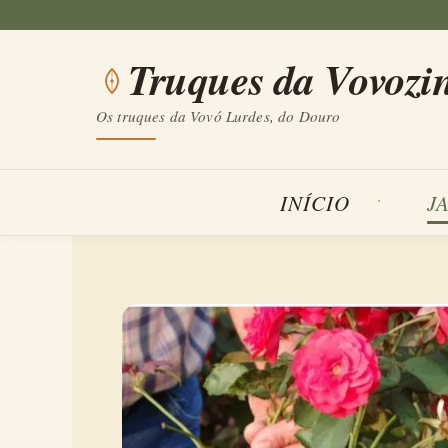
Saltar
para
Truques da Vovozi
o
conteúdo
Os truques da Vovó Lurdes, do Douro
INÍCIO
J