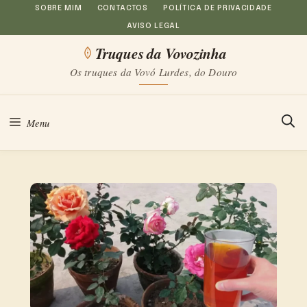
Saltar
SOBRE MIM
CONTACTOS
POLÍTICA DE PRIVACIDADE
AVISO LEGAL
para
Truques da Vovozinha
o
Os truques da Vovó Lurdes, do Douro
conteúdo
Menu