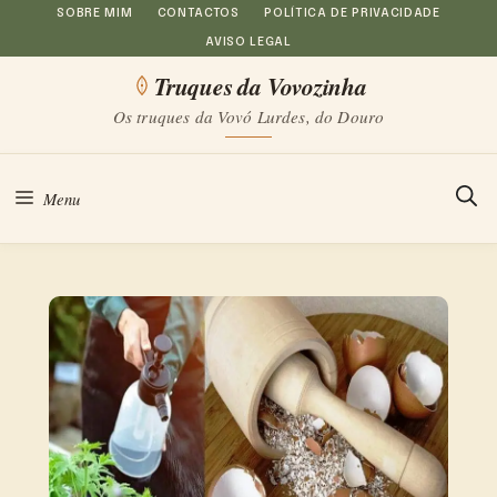
Saltar
SOBRE MIM
CONTACTOS
POLÍTICA DE PRIVACIDADE
AVISO LEGAL
para
Truques da Vovozinha
o
Os truques da Vovó Lurdes, do Douro
conteúdo
Menu