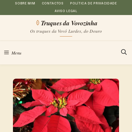
Saltar
SOBRE MIM
CONTACTOS
POLÍTICA DE PRIVACIDADE
AVISO LEGAL
para
Truques da Vovozinha
o
Os truques da Vovó Lurdes, do Douro
conteúdo
Menu