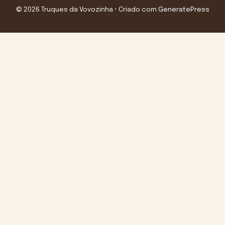
© 2026 Truques da Vovozinha
• Criado com
GeneratePress