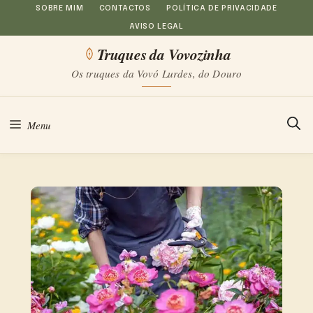
Saltar
SOBRE MIM
CONTACTOS
POLÍTICA DE PRIVACIDADE
AVISO LEGAL
para
Truques da Vovozinha
o
Os truques da Vovó Lurdes, do Douro
conteúdo
Menu