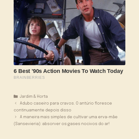
Categorias
Jardim & Horta
Adubo caseiro para cravos. O antúrio floresce
continuamente depois disso
A maneira mais simples de cultivar uma erva-mãe
(Sansevieria): absorver os gases nocivos do ar!