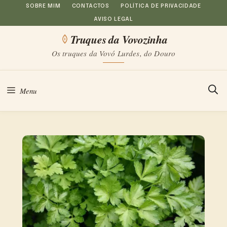
Saltar
SOBRE MIM
CONTACTOS
POLÍTICA DE PRIVACIDADE
AVISO LEGAL
para
Truques da Vovozinha
o
Os truques da Vovó Lurdes, do Douro
conteúdo
Menu