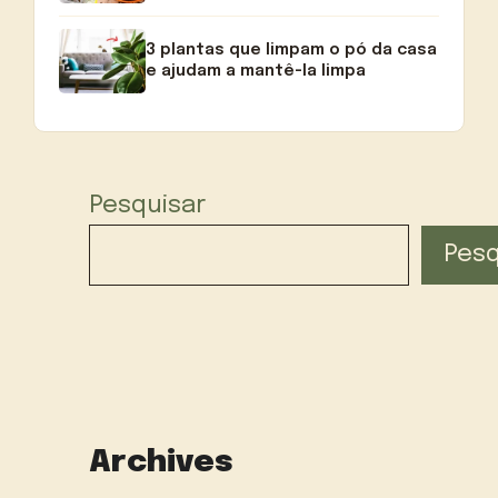
3 plantas que limpam o pó da casa
e ajudam a mantê-la limpa
Pesquisar
Pesq
Archives