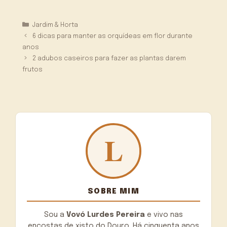
Categorias
Jardim & Horta
6 dicas para manter as orquídeas em flor durante
anos
2 adubos caseiros para fazer as plantas darem
frutos
SOBRE MIM
Sou a
Vovó Lurdes Pereira
e vivo nas
encostas de xisto do Douro. Há cinquenta anos