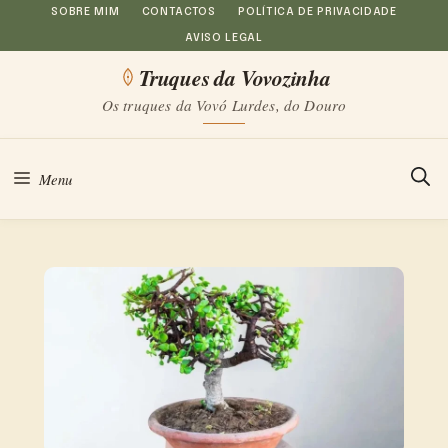
Saltar
SOBRE MIM
CONTACTOS
POLÍTICA DE PRIVACIDADE
AVISO LEGAL
para
Truques da Vovozinha
o
Os truques da Vovó Lurdes, do Douro
conteúdo
Menu