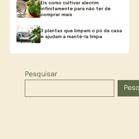
Eis como cultivar alecrim
infinitamente para não ter de
comprar mais
3 plantas que limpam o pó da casa
e ajudam a mantê-la limpa
Pesquisar
Pesq