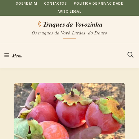
Saltar
SOBRE MIM
CONTACTOS
POLÍTICA DE PRIVACIDADE
AVISO LEGAL
para
Truques da Vovozinha
o
Os truques da Vovó Lurdes, do Douro
conteúdo
Menu