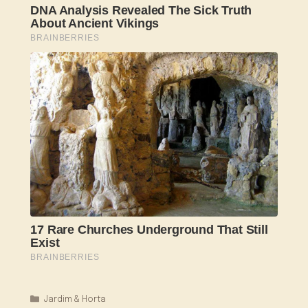
Categorias
Jardim & Horta