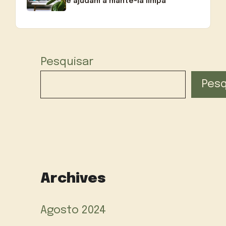
e ajudam a mantê-la limpa
Pesquisar
Pesq
Archives
Agosto 2024