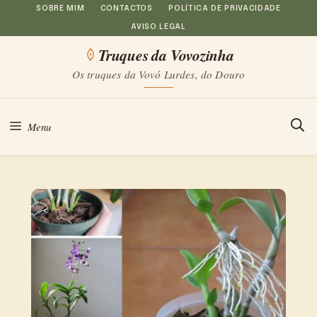
Saltar
SOBRE MIM
CONTACTOS
POLÍTICA DE PRIVACIDADE
AVISO LEGAL
para
Truques da Vovozinha
o
Os truques da Vovó Lurdes, do Douro
conteúdo
Menu