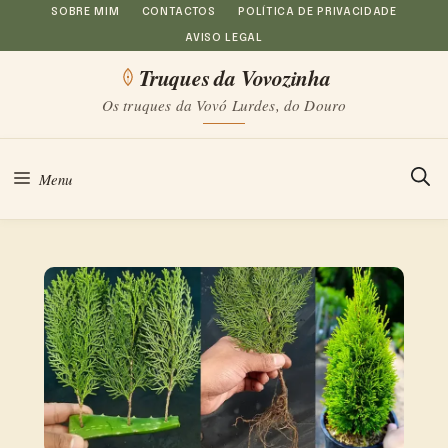
Saltar
SOBRE MIM
CONTACTOS
POLÍTICA DE PRIVACIDADE
AVISO LEGAL
para
Truques da Vovozinha
o
Os truques da Vovó Lurdes, do Douro
conteúdo
Menu