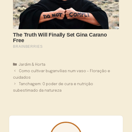
Categorias
Jardim & Horta
Como cultivar buganvílias num vaso – Floração e
cuidados
Tanchagem: O poder de cura e nutrição
subestimado da natureza