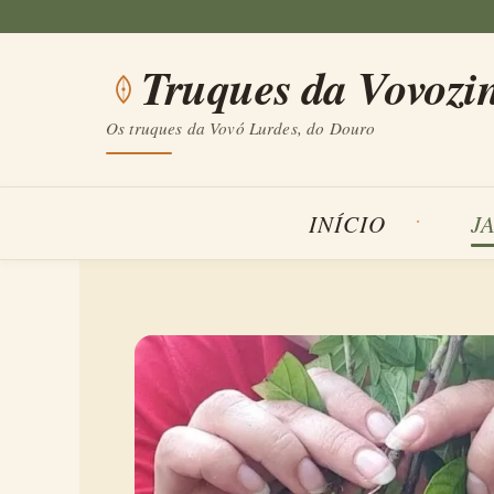
Saltar
para
Truques da Vovozi
o
conteúdo
Os truques da Vovó Lurdes, do Douro
INÍCIO
J