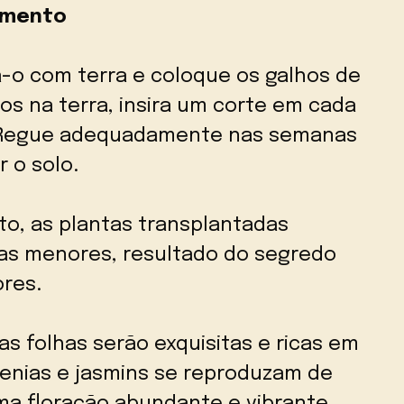
cimento
-o com terra e coloque os galhos de
os na terra, insira um corte em cada
. Regue adequadamente nas semanas
 o solo.
o, as plantas transplantadas
has menores, resultado do segredo
ores.
s folhas serão exquisitas e ricas em
denias e jasmins se reproduzam de
a floração abundante e vibrante.