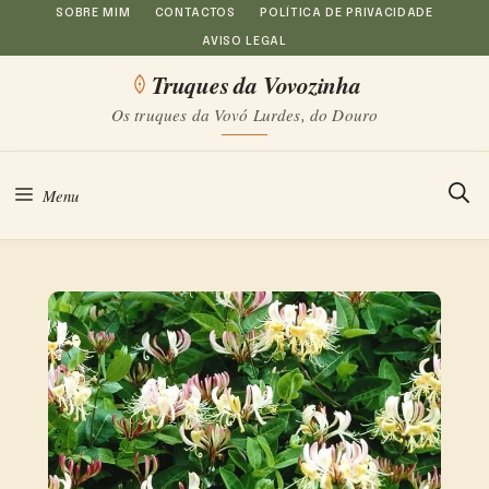
Saltar
SOBRE MIM
CONTACTOS
POLÍTICA DE PRIVACIDADE
AVISO LEGAL
para
Truques da Vovozinha
o
Os truques da Vovó Lurdes, do Douro
conteúdo
Menu