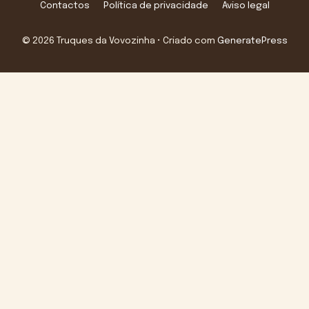
Contactos
Política de privacidade
Aviso legal
© 2026 Truques da Vovozinha
• Criado com
GeneratePress