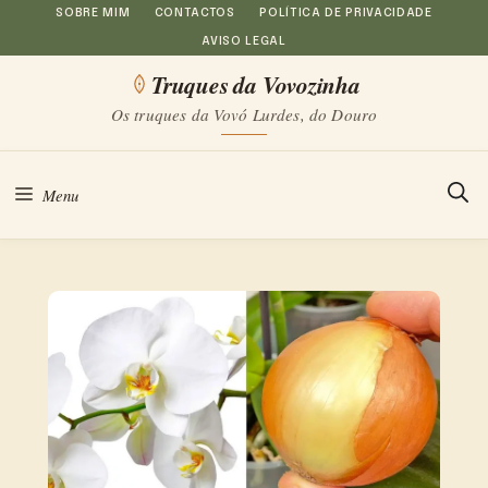
Saltar
SOBRE MIM
CONTACTOS
POLÍTICA DE PRIVACIDADE
AVISO LEGAL
para
Truques da Vovozinha
o
Os truques da Vovó Lurdes, do Douro
conteúdo
Menu